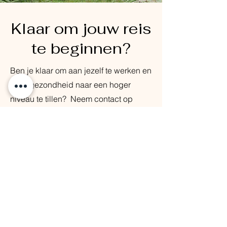
Klaar om jouw reis
te beginnen?
Ben je klaar om aan jezelf te werken en
jouw gezondheid naar een hoger
niveau te tillen? Neem contact op
om
jouw persoonlijk traject te starten.
Ontdek hoe leefstijlcoaching je kan
helpen om sterker, rustiger en
veerkrachtiger te worden. Samen
bouwen we aan een fundament van
welzijn, energie en een gezonde
leefstijl - speciaal voor jou!