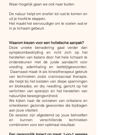
Waar mogelijk gaan we ook naar buiten.
De natuur helpt om sneller tot rust te komen en
uit je hoofd te stappen.
Het maakt het eenvoudiger om te voelen wat er
in je lichaam gebeurt.
Waarom kiezen voor een holistische aanpak?
Deze unieke benadering gaat verder dan
symptoombestrijding en richt zich op het
herstellen van balans door het hele lichaam te
ondersteunen met de juiste aandacht voor
voeding, ademhaling en leefstijlgewoonten.
Daarnaast maak ik als kinesitherapeut gebruik
van technieken zoals craniosacraal therapie,
die helpt bij het loslaten van diepe spanningen
en blokkades, en dry needling, gericht op het
verlichten van spierpijn en het herstellen van
natuurlijke bewegingsvrijheid.
We kijken naar de oorzaken van onbalans en
ontwikkelen gezonde gewoontes die bijdragen
aan jouw vitaliteit.
De sessies zijn afgestemd op jouw behoeften
en kunnen verschillende technieken
combineren voor een optimaal resultaat.
Een persoonlijk traject op maat: 1-op-1 sessies