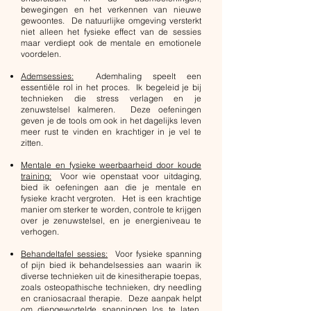
bewegingen en het verkennen van nieuwe
gewoontes. De natuurlijke omgeving versterkt
niet alleen het fysieke effect van de sessies
maar verdiept ook de mentale en emotionele
voordelen.
Ademsessies:
Ademhaling speelt een
essentiële rol in het proces. Ik begeleid je bij
technieken die stress verlagen en je
zenuwstelsel kalmeren. Deze oefeningen
geven je de tools om ook in het dagelijks leven
meer rust te vinden en krachtiger in je vel te
zitten.
Mentale en fysieke weerbaarheid door koude
training:
Voor wie openstaat voor uitdaging,
bied ik oefeningen aan die je mentale en
fysieke kracht vergroten. Het is een krachtige
manier om sterker te worden, controle te krijgen
over je zenuwstelsel, en je energieniveau te
verhogen.
Behandeltafel sessies:
Voor fysieke spanning
of pijn bied ik behandelsessies aan waarin ik
diverse technieken uit de kinesitherapie toepas,
zoals osteopathische technieken, dry needling
en craniosacraal therapie. Deze aanpak helpt
om diepgewortelde spanningen los te laten,