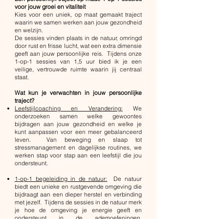
voor jouw groei en vitaliteit
Kies voor een uniek, op maat gemaakt traject
waarin we samen werken aan jouw gezondheid
en welzijn.
De sessies vinden plaats in de natuur, omringd
door rust en frisse lucht, wat een extra dimensie
geeft aan jouw persoonlijke reis. Tijdens onze
1-op-1 sessies van 1,5 uur bied ik je een
veilige, vertrouwde ruimte waarin jij centraal
staat.
Wat kun je verwachten in jouw persoonlijke
traject?
Leefstijlcoaching en Verandering:
We
onderzoeken samen welke gewoontes
bijdragen aan jouw gezondheid en welke je
kunt aanpassen voor een meer gebalanceerd
leven. Van beweging en slaap tot
stressmanagement en dagelijkse routines, we
werken stap voor stap aan een leefstijl die jou
ondersteunt.
1-op-1 begeleiding in de natuur:
De natuur
biedt een unieke en rustgevende omgeving die
bijdraagt aan een dieper herstel en verbinding
met jezelf. Tijdens de sessies in de natuur merk
je hoe de omgeving je energie geeft en
ondersteunt in de ademoefeningen,