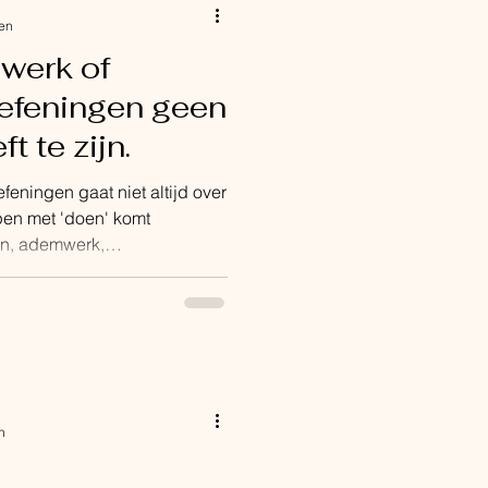
zen
erk of
efeningen geen
t te zijn.
ningen gaat niet altijd over
pen met 'doen' komt
n, ademwerk,
ntspanning gaan voor mij
of oefeningen, maar vooral
uw te voelen wat er aanwzig
et ademwerk zoals ze zoveel
at ze nog “moeten doen” om
en ochtendroutine. Nog een
n