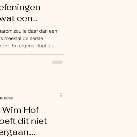
efeningen
wat een
e doet.
Waarom zou je daar dan een
is meestal de eerste
omt. En ergens klopt die
erfect hoe het moet ademen.
s voor te leren. Ademhaling is
 wat je al doet vanaf het
 En zelfs daarvoor al, in de
n een natuurlijk ritme,
hoeft te doen
te lezen
 Wim Hof
eft dit niet
ergaan.