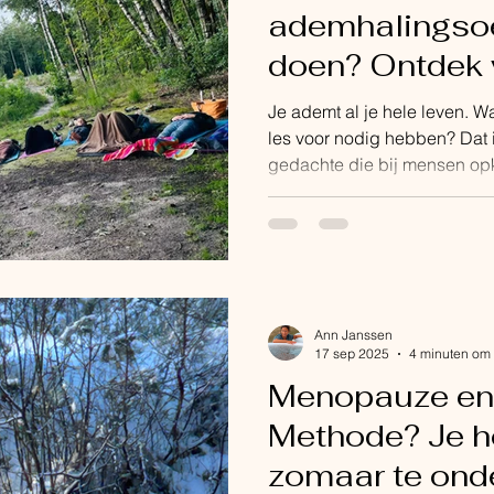
ademhalingso
doen? Ontdek 
ademklas met j
Je ademt al je hele leven. 
les voor nodig hebben? Dat 
gedachte die bij mensen opk
ook, want je lichaam weet p
Daar hoef je in principe niet
iets wat vanzelf gebeurt, iets
moment dat je geboren wordt.
baarmoeder, leeft je lichaam i
zonder dat jij daar iets voor 
Ann Janssen
17 sep 2025
4 minuten om 
Menopauze en
Methode? Je ho
zomaar te ond