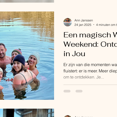
team omgaat met spanning, 
Tijdens een teambuilding m
werken we met drie krachtig
Ann Janssen
ademhaling en kou
24 jan 2025
4 minuten om t
Een magisch 
Weekend: Ontd
in Jou
Er zijn van die momenten waa
fluistert: er is meer. Meer di
om te ontdekken. Je...