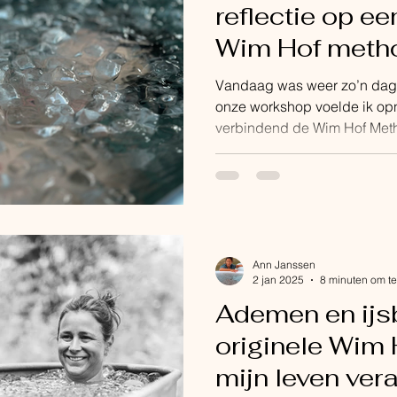
reflectie op ee
Wim Hof meth
Vandaag was weer zo’n dag 
onze workshop voelde ik op
verbindend de Wim Hof Metho
Ann Janssen
2 jan 2025
8 minuten om te
Ademen en ijs
originele Wim
mijn leven ver