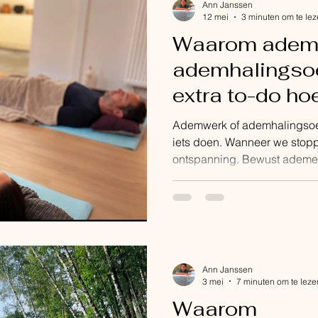
Ann Janssen
12 mei
3 minuten om te le
Waarom ademw
ademhalingso
extra to-do hoef
Ademwerk of ademhalingsoefe
iets doen. Wanneer we stop
ontspanning. Bewust ademe
ademhalingsoefeningen en o
niet alleen over technieken 
over ruimte creëren om opie
is. Veel mensen beginnen m
dingen beginnen: als iets d
zich beter te voelen. Nog e
Ann Janssen
oefening tussen t
3 mei
7 minuten om te leze
Waarom