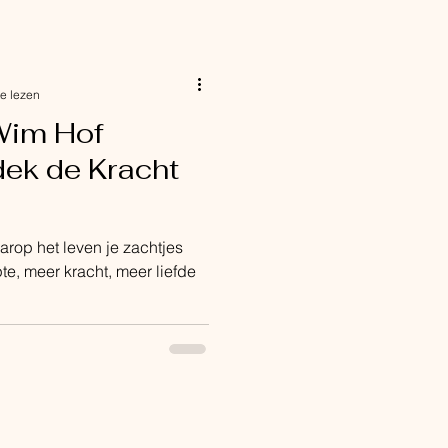
uitdaging en verandering.
et de Wim Hof Methode
e elementen: mindset,
e lezen
Wim Hof
ek de Kracht
rop het leven je zachtjes
epte, meer kracht, meer liefde