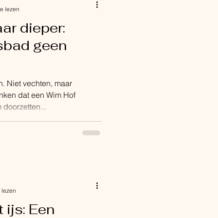
e lezen
ar dieper:
sbad geen
ermogen is
n. Niet vechten, maar
nken dat een Wim Hof
 draait om doorzetten...
 lezen
t ijs: Een