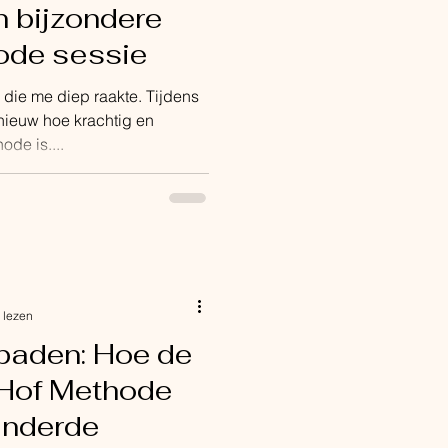
n bijzondere
ode sessie
die me diep raakte. Tijdens
nieuw hoe krachtig en
de is....
 lezen
baden: Hoe de
 Hof Methode
anderde