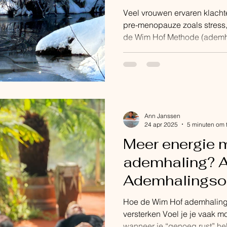
Overgang, ho
Veel vrouwen ervaren klacht
natuurlijke on
pre-menopauze zoals stress,
de Wim Hof Methode (ademha
kan hierbij op een natuurlij
Ann, 45 jaar, mama van twee
kinesitherapeut, orthomolecul
advanced Wim Hof Methode i
ook ervaringsdeskundige als
pre-menopauze en hormonale
Ann Janssen
24 apr 2025
5 minuten om 
Meer energie m
ademhaling? A
Ademhalingso
(Wim Hof Meth
Hoe de Wim Hof ademhaling 
energie.
versterken Voel je je vaak 
wanneer je “genoeg rust” he