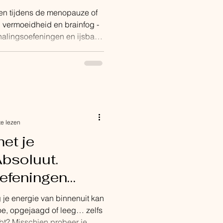
rmonen en
en tijdens de menopauze of
dersteuning.
 vermoeidheid en brainfog -
lingsoefeningen en ijsbad)
ke wijze ondersteunen. Ik ben
 geweldige kinderen,
air therapeut en officieel
nstructeur. En ondertussen
 het gaat over de overgang,
 klachten bij vrouwen.
te lezen
et je
bsoluut.
efeningen
ode) voor
je energie van binnenuit kan
moe, opgejaagd of leeg… zelfs
bt? Misschien probeer je