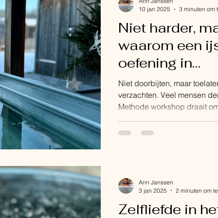
Ann Janssen
10 jan 2025
3 minuten om t
Niet harder, ma
waarom een ij
oefening in
doorzettingsv
Niet doorbijten, maar toelate
verzachten. Veel mensen de
Methode workshop
Ann Janssen
3 jan 2025
2 minuten om te
Zelfliefde in he