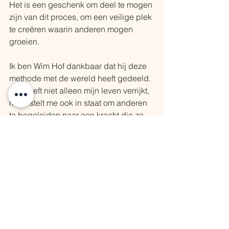
Het is een geschenk om deel te mogen 
zijn van dit proces, om een veilige plek 
te creëren waarin anderen mogen 
groeien. 
Ik ben Wim Hof dankbaar dat hij deze 
methode met de wereld heeft gedeeld. 
Het heeft niet alleen mijn leven verrijkt, 
maar stelt me ook in staat om anderen 
te begeleiden naar een kracht die ze 
vaak niet wisten dat ze hadden. Elke 
keer dat ik de ademhaling hoor 
vertragen, dat ik iemand zie lachen na 
een koude dip of de opluchting voel 
van iemand die iets loslaat, weet ik 
waarom ik dit doe.
Magische verbinding