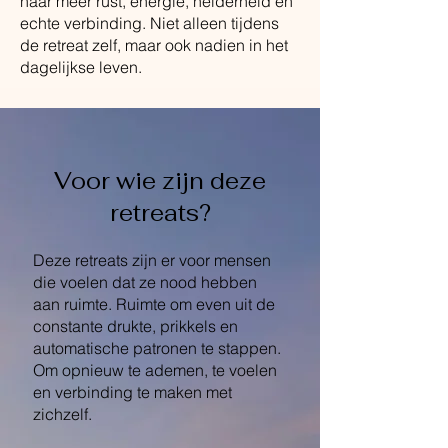
naar meer rust, energie, helderheid en
echte verbinding. Niet alleen tijdens
de retreat zelf, maar ook nadien in het
dagelijkse leven.
Voor wie zijn deze
retreats?
Deze retreats zijn er voor mensen
die voelen dat ze nood hebben
aan ruimte. Ruimte om even uit de
constante drukte, prikkels en
automatische patronen te stappen.
Om opnieuw te ademen, te voelen
en verbinding te maken met
zichzelf.