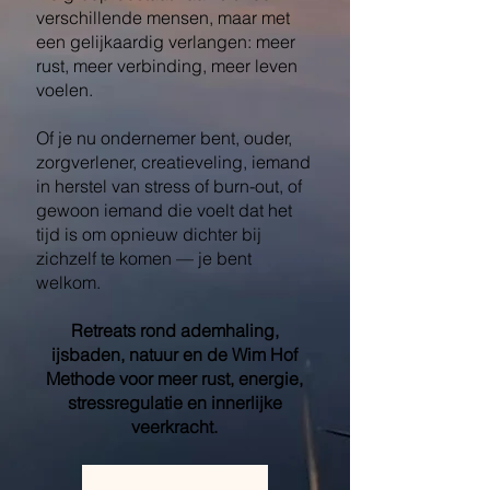
verschillende mensen, maar met
een gelijkaardig verlangen: meer
rust, meer verbinding, meer leven
voelen.
Of je nu ondernemer bent, ouder,
zorgverlener, creatieveling, iemand
in herstel van stress of burn-out, of
gewoon iemand die voelt dat het
tijd is om opnieuw dichter bij
zichzelf te komen — je bent
welkom.
Retreats rond ademhaling,
ijsbaden, natuur en de Wim Hof
Methode voor meer rust, energie,
stressregulatie en innerlijke
veerkracht.
Learn More