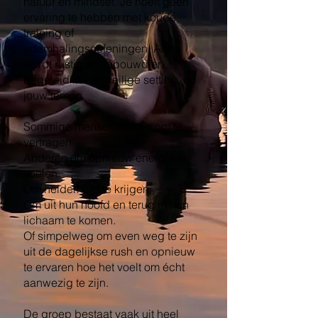
natuur en mindset. Je hoeft geen
ervaring te hebben met koude
training of
ademhalingsoefeningen. Alles
wordt rustig opgebouwd en
begeleid in een veilige setting, op
jouw tempo.
Sommige mensen komen om te
vertragen.
Anderen om opnieuw energie te
voelen.
Om helderheid te krijgen.
Om uit hun hoofd en terug in hun
lichaam te komen.
Of simpelweg om even weg te zijn
uit de dagelijkse rush en opnieuw
te ervaren hoe het voelt om écht
aanwezig te zijn.
De groep bestaat vaak uit heel