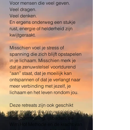
Voor mensen die veel geven.
Veel dragen.
Veel denken.
En ergens onderweg een stukje
rust, energie of helderheid zijn
kwijtgeraakt.
Misschien voel je stress of
spanning die zich blijft opstapelen
in je lichaam. Misschien merk je
dat je zenuwstelsel voortdurend
“aan” staat, dat je moeilijk kan
ontspannen of dat je verlangt naar
meer verbinding met jezelf, je
lichaam en het leven rondom jou.
Deze retreats zijn ook geschikt
voor mensen die nieuwsgierig zijn
naar ademhaling, ijsbaden, de
Wim Hof Methode en de kracht van