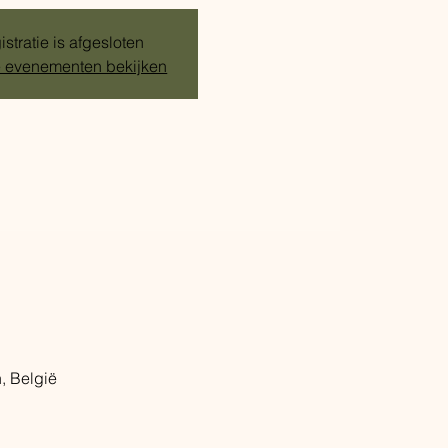
stratie is afgesloten
 evenementen bekijken
, België