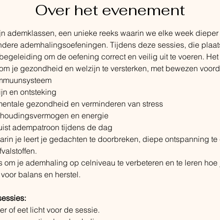
Over het evenement
ijn ademklassen, een unieke reeks waarin we elke week dieper
ere ademhalingsoefeningen. Tijdens deze sessies, die plaats
 begeleiding om de oefening correct en veilig uit te voeren. Het
m je gezondheid en welzijn te versterken, met bewezen voord
 immuunsysteem
jn en ontsteking
 mentale gezondheid en verminderen van stress
uithoudingsvermogen en energie
uist adempatroon tijdens de dag
rin je leert je gedachten te doorbreken, diepe ontspanning te 
alstoffen. ​
s om je ademhaling op celniveau te verbeteren en te leren hoe
 voor balans en herstel.
sessies:
r of eet licht voor de sessie.