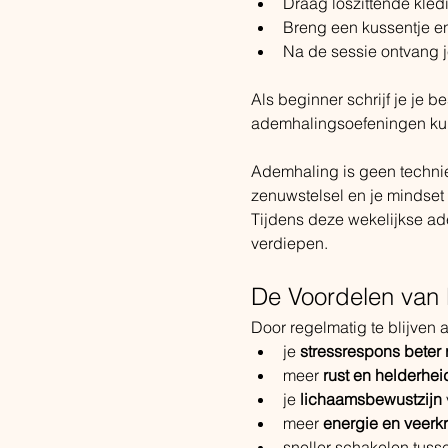
Draag loszittende kled
Breng een kussentje en
Na de sessie ontvang j
Als beginner schrijf je je 
ademhalingsoefeningen kun
Ademhaling is geen techniek
zenuwstelsel en je mindset 
Tijdens deze wekelijkse ad
verdiepen.
De Voordelen van
Door regelmatig te blijven
je 
stressrespons beter 
meer 
rust en helderheid
je 
lichaamsbewustzijn
meer 
energie en veerk
sneller schakelen tus