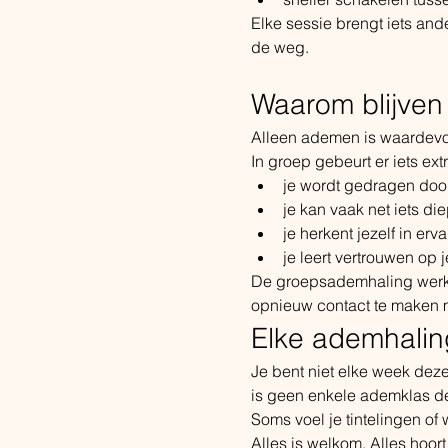
Elke sessie brengt iets ande
de weg.
Waarom blijven 
Alleen ademen is waardevol
In groep gebeurt er iets extr
je wordt gedragen doo
je kan vaak net iets di
je herkent jezelf in er
je leert vertrouwen op 
De groepsademhaling werkt 
opnieuw contact te maken me
Elke ademhalin
Je bent niet elke week dez
is geen enkele ademklas de
Soms voel je tintelingen o
Alles is welkom. Alles hoort 