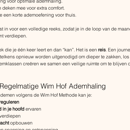
ing voor optimale ademhaling.
 deken mee voor extra comfort.
e een korte ademoefening voor thuis.
best in voor een volledige reeks, zodat je in de loop van de ma
t verdiepen.
 die je één keer leert en dan “kan”. Het is een 
reis
. Een journe
telkens opnieuw worden uitgenodigd om dieper te zakken, los t
emklassen creëren we samen een veilige ruimte om te blijven o
 Regelmatige Wim Hof Ademhaling
 ademen volgens de Wim Hof Methode kan je:
reguleren
 in je hoofd
 ervaren
 verdiepen
racht
 opbouwen
sen spanning en ontspanning