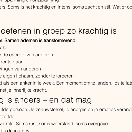
rs. Soms is het krachtig en intens, soms zacht en stil. Wat er oo
oefenen in groep zo krachtig is
. 
Samen ademen is transformerend.
a’s:
r de energie van anderen
eper te gaan
varingen van anderen
je eigen lichaam, zonder te forceren
als een anker in je week. Een moment om te landen, los te lat
t je innerlijke kracht.
g is anders – en dat mag
elfde persoon. Je zenuwstelsel, je energie en je emoties veran
zelfde.
f warmte. Soms rust, soms weerstand, soms overgave.
bij de journey.