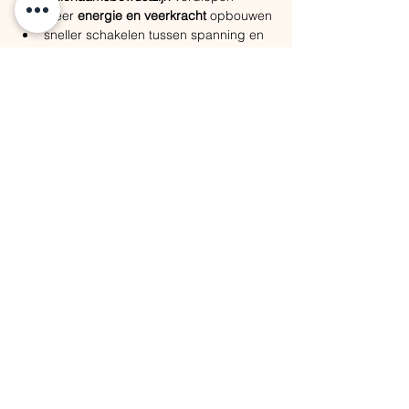
meer 
energie en veerkracht
 opbouwen
sneller schakelen tussen spanning en 
ontspanning
Elke sessie brengt iets anders. Soms is het 
krachtig en intens, soms zacht en stil. Wat 
er ook ontstaat: je lichaam weet de weg.
Waarom blijven oefenen 
in groep zo krachtig is
Alleen ademen is waardevol. 
Samen 
ademen is transformerend.
In groep gebeurt er iets extra’s:
je wordt gedragen door de energie 
van anderen
je kan vaak net iets dieper te gaan
je herkent jezelf in ervaringen van 
anderen
je leert vertrouwen op je eigen 
lichaam, zonder te forceren
De groepsademhaling werkt als een anker 