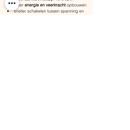
meer 
energie en veerkracht
 opbouwen
sneller schakelen tussen spanning en 
ontspanning
Elke sessie brengt iets anders. Soms is het 
krachtig en intens, soms zacht en stil. Wat 
er ook ontstaat: je lichaam weet de weg.
Waarom blijven oefenen 
in groep zo krachtig is
Alleen ademen is waardevol. 
Samen 
ademen is transformerend.
In groep gebeurt er iets extra’s:
je wordt gedragen door de energie 
van anderen
je kan vaak net iets dieper te gaan
je herkent jezelf in ervaringen van 
anderen
je leert vertrouwen op je eigen 
lichaam, zonder te forceren
De groepsademhaling werkt als een anker 