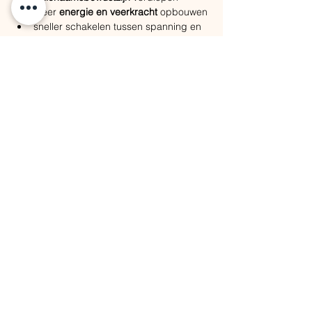
meer 
energie en veerkracht
 opbouwen
sneller schakelen tussen spanning en 
ontspanning
Elke sessie brengt iets anders. Soms is het 
krachtig en intens, soms zacht en stil. Wat 
er ook ontstaat: je lichaam weet de weg.
Waarom blijven oefenen 
in groep zo krachtig is
Alleen ademen is waardevol. 
Samen 
ademen is transformerend.
In groep gebeurt er iets extra’s:
je wordt gedragen door de energie 
van anderen
je kan vaak net iets dieper te gaan
je herkent jezelf in ervaringen van 
anderen
je leert vertrouwen op je eigen 
lichaam, zonder te forceren
De groepsademhaling werkt als een anker 