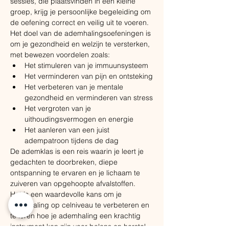
sessies, die plaatsvinden in een kleine 
groep, krijg je persoonlijke begeleiding om 
de oefening correct en veilig uit te voeren. 
Het doel van de ademhalingsoefeningen is 
om je gezondheid en welzijn te versterken, 
met bewezen voordelen zoals:
​Het stimuleren van je immuunsysteem
Het verminderen van pijn en ontsteking
Het verbeteren van je mentale 
gezondheid en verminderen van stress
Het vergroten van je 
uithoudingsvermogen en energie
Het aanleren van een juist 
adempatroon tijdens de dag
De ademklas is een reis waarin je leert je 
gedachten te doorbreken, diepe 
ontspanning te ervaren en je lichaam te 
zuiveren van opgehoopte afvalstoffen. ​
Het is een waardevolle kans om je 
ademhaling op celniveau te verbeteren en 
te leren hoe je ademhaling een krachtig 
instrument kan zijn voor balans en herstel.