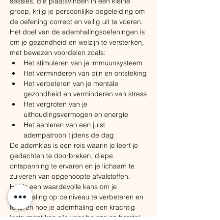
sessies, die plaatsvinden in een kleine 
groep, krijg je persoonlijke begeleiding om 
de oefening correct en veilig uit te voeren. 
Het doel van de ademhalingsoefeningen is 
om je gezondheid en welzijn te versterken, 
met bewezen voordelen zoals:
​Het stimuleren van je immuunsysteem
Het verminderen van pijn en ontsteking
Het verbeteren van je mentale 
gezondheid en verminderen van stress
Het vergroten van je 
uithoudingsvermogen en energie
Het aanleren van een juist 
adempatroon tijdens de dag
De ademklas is een reis waarin je leert je 
gedachten te doorbreken, diepe 
ontspanning te ervaren en je lichaam te 
zuiveren van opgehoopte afvalstoffen. ​
Het is een waardevolle kans om je 
ademhaling op celniveau te verbeteren en 
te leren hoe je ademhaling een krachtig 
instrument kan zijn voor balans en herstel.