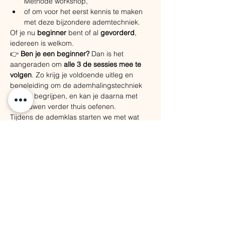
Methode workshop,
of om voor het eerst kennis te maken 
met deze bijzondere ademtechniek.
Of je nu 
beginner
 bent of al 
gevorderd
, 
iedereen is welkom.
👉 
Ben je een beginner?
 Dan is het 
aangeraden om 
alle 3 de sessies mee te 
volgen
. Zo krijg je voldoende uitleg en 
begeleiding om de ademhalingstechniek 
écht te begrijpen, en kan je daarna met 
vertrouwen verder thuis oefenen.
Tijdens de ademklas starten we met wat 
uitleg en achtergrond, zodat je begrijpt 
wat er in je lichaam gebeurt. Daarna 
duiken we samen in een 
diepgaande 
begeleide ademsessie
. Nadien is er ruimte 
om vragen te stellen en ervaringen te 
delen.
Een eenvoudige, maar krachtige manier 
om weer rust, energie en helderheid te 
vinden, gewoon door te ademen.