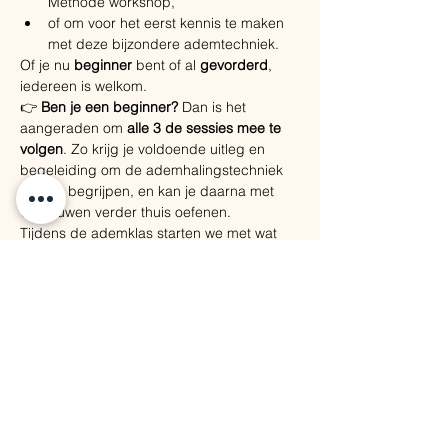
Methode workshop,
of om voor het eerst kennis te maken 
met deze bijzondere ademtechniek.
Of je nu 
beginner
 bent of al 
gevorderd
, 
iedereen is welkom.
👉 
Ben je een beginner?
 Dan is het 
aangeraden om 
alle 3 de sessies mee te 
volgen
. Zo krijg je voldoende uitleg en 
begeleiding om de ademhalingstechniek 
écht te begrijpen, en kan je daarna met 
vertrouwen verder thuis oefenen.
Tijdens de ademklas starten we met wat 
uitleg en achtergrond, zodat je begrijpt 
wat er in je lichaam gebeurt. Daarna 
duiken we samen in een 
diepgaande 
begeleide ademsessie
. Nadien is er ruimte 
om vragen te stellen en ervaringen te 
delen.
Een eenvoudige, maar krachtige manier 
om weer rust, energie en helderheid te 
vinden, gewoon door te ademen.