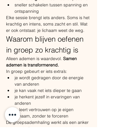
sneller schakelen tussen spanning en 
ontspanning
Elke sessie brengt iets anders. Soms is het 
krachtig en intens, soms zacht en stil. Wat 
er ook ontstaat: je lichaam weet de weg.
Waarom blijven oefenen 
in groep zo krachtig is
Alleen ademen is waardevol. 
Samen 
ademen is transformerend.
In groep gebeurt er iets extra’s:
je wordt gedragen door de energie 
van anderen
je kan vaak net iets dieper te gaan
je herkent jezelf in ervaringen van 
anderen
je leert vertrouwen op je eigen 
lichaam, zonder te forceren
De groepsademhaling werkt als een anker 
in je week. Een moment om te landen, los 
te laten wat je meedraagt, en opnieuw 