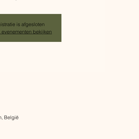
stratie is afgesloten
 evenementen bekijken
, België