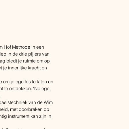
 Hof Methode in een 
p in de drie pijlers van 
ag biedt je ruimte om op 
je innerlijke kracht en 
e om je ego los te laten en 
cht te ontdekken. "No ego, 
.
basistechniek van de Wim 
heid, met doorbraken op 
ig instrument kan zijn in 