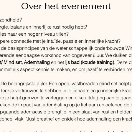
Over het evenement
gezondheid?
rgie, balans en innerlijke rust nodig hebt?
ties naar een hoger niveau tillen?
pere connectie met je intuïtie, passie en innerlijke kracht?
de basisprincipes van de wetenschappelijk onderbouwde Wim
irerende eendaagse workshop van ongeveer 6 uur. We duiken die
/ Mind set, Ademhaling
 en het 
Ijs bad (koude training)
. Deze d
 met elk aspect kennis te maken​, en om jezelf te verbinden met 
 De belangrijkste pijler. Een open, vastberaden mind set helpt j
r leer je vertrouwen te hebben in je lichaam en je innerlijke kra
ie je helpt grenzen te verleggen en elke uitdaging aan te gaan
eken de impact van ademhaling op je lichaam en oefenen de 
gaande ademsessie brengt je in een staat van rust en helder
ioneel vlak. "Just breathe" en ontdek hoe ademhaling een kracht