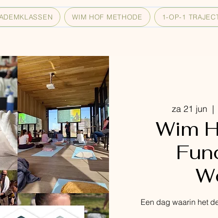
ADEMKLASSEN
WIM HOF METHODE
1-OP-1 TRAJEC
za 21 jun
  | 
Wim H
Fun
W
Een dag waarin het de