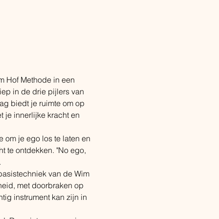
 Hof Methode in een 
p in de drie pijlers van 
ag biedt je ruimte om op 
je innerlijke kracht en 
e om je ego los te laten en 
cht te ontdekken. "No ego, 
.
basistechniek van de Wim 
heid, met doorbraken op 
ig instrument kan zijn in 