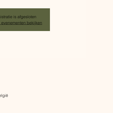
stratie is afgesloten
 evenementen bekijken
elgië