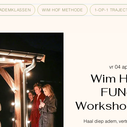
ADEMKLASSEN
WIM HOF METHODE
1-OP-1 TRAJEC
vr 04 a
Wim H
FUN
Workshop
Haal diep adem, ver