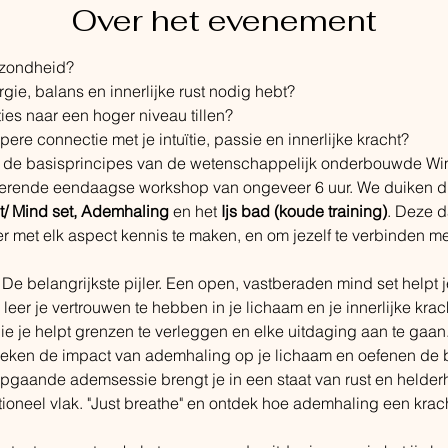
Over het evenement
gezondheid?
rgie, balans en innerlijke rust nodig hebt?
ties naar een hoger niveau tillen?
pere connectie met je intuïtie, passie en innerlijke kracht?
de basisprincipes van de wetenschappelijk onderbouwde Wim
irerende eendaagse workshop van ongeveer 6 uur. We duiken die
/ Mind set, Ademhaling
 en het 
Ijs bad (koude training)
. Deze d
 met elk aspect kennis te maken​, en om jezelf te verbinden met 
 De belangrijkste pijler. Een open, vastberaden mind set helpt j
r leer je vertrouwen te hebben in je lichaam en je innerlijke kra
ie je helpt grenzen te verleggen en elke uitdaging aan te gaan
eken de impact van ademhaling op je lichaam en oefenen de 
gaande ademsessie brengt je in een staat van rust en helder
ioneel vlak. "Just breathe" en ontdek hoe ademhaling een kracht