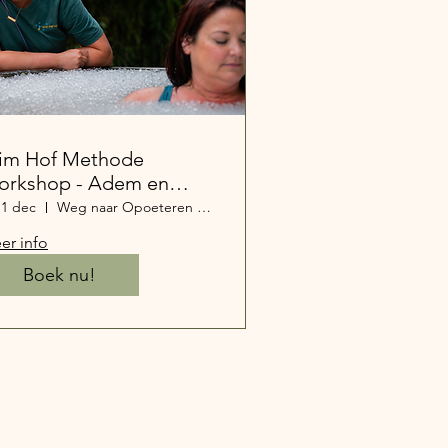
im Hof Methode
orkshop - Adem en
sbad
11 dec
Weg naar Opoeteren 111, 3660 Oudsbergen, België
er info
Boek nu!