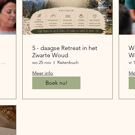
5 - daagse Retreat in het
W
Zwarte Woud
W
ij
Weg naar Opoeteren 111, 3660 Oudsbergen, België
wo 25 nov
Raitenbuch
vr 
Meer info
Me
Boek nu!