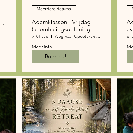
Meerdere datums
Ademklassen - Vrijdag
Ad
Weg naar Opoeteren 111, 3660 Oudsbergen, België
(ademhalingsoefeningen
a
in groep) (1)
(a
vr 04 sep
Weg naar Opoeteren 111, 3660 Oudsbergen, België
di 
in
Meer info
Me
Boek nu!