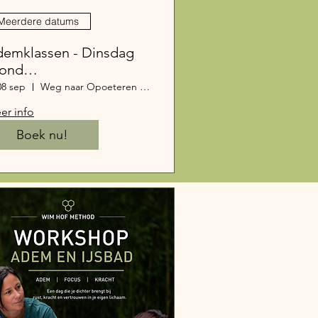
Meerdere datums
emklassen - Dinsdag
vond
demhalingsoefeningen
08 sep
Weg naar Opoeteren 111, 3660 Oudsbergen, België
 groep) (1)
er info
Boek nu!